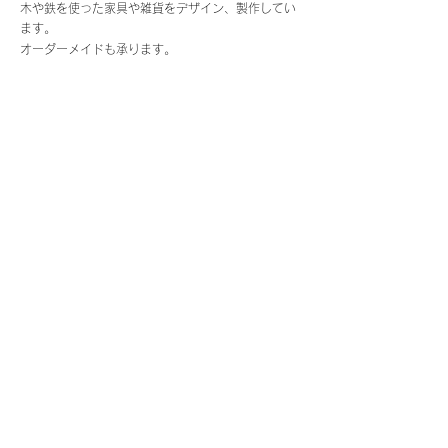
木や鉄を使った家具や雑貨をデザイン、製作してい
ます。
オーダーメイドも承ります。
↓more